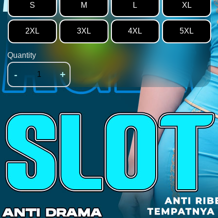
S
M
L
XL
2XL
3XL
4XL
5XL
Quantity
-
+