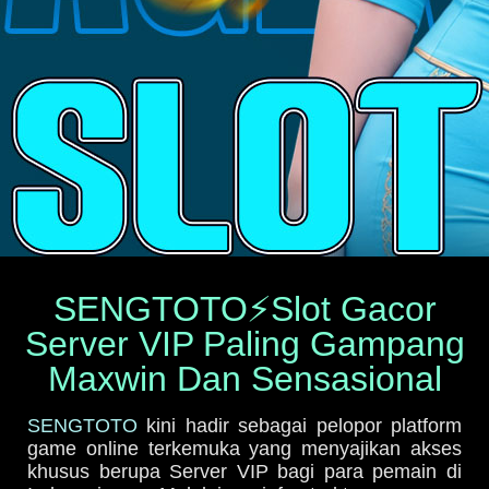
SENGTOTO⚡Slot Gacor
Server VIP Paling Gampang
Maxwin Dan Sensasional
SENGTOTO
kini hadir sebagai pelopor platform
game online terkemuka yang menyajikan akses
khusus berupa Server VIP bagi para pemain di