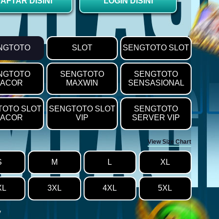
AFTAR DISINI
LOGIN DISINI
NGTOTO
SLOT
SENGTOTO SLOT
NGTOTO
SENGTOTO
SENGTOTO
ACOR
MAXWIN
SENSASIONAL
TOTO SLOT
SENGTOTO SLOT
SENGTOTO
ACOR
VIP
SERVER VIP
View Size Chart
S
M
L
XL
XL
3XL
4XL
5XL
y