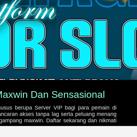
axwin Dan Sensasional
husus berupa Server VIP bagi para pemain di
elancaran akses tanpa lag serta peluang menang
i gampang maxwin. Daftar sekarang dan nikmati
permainan (RTP) yang selalu diperbarui secara