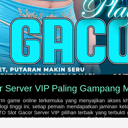
Server VIP Paling Gampang M
form game online terkemuka yang menyajikan akses k
knologi tinggi ini, setiap pemain mendapatkan jaminan k
O Slot Gacor Server VIP pilihan terbaik yang terbukt
um pernah Anda rasakan sebelumnya di situs lain.
rletak pada konsistensi tingkat pengembalian nilai 