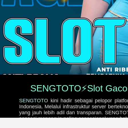
SENGTOTO⚡Slot Gacor 
SENGTOTO
kini hadir sebagai pelopor plat
Indonesia. Melalui infrastruktur server berte
yang jauh lebih adil dan transparan. SENGTOT
sensasi menang jp paling sensasional yang bel
Keunggulan utama dari Server VIP SENGTOTO te