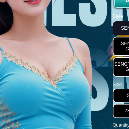
D
Style
SE
SE
G
SENG
G
Size
2
Quantit