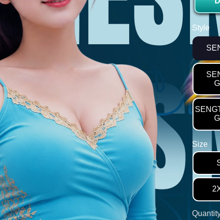
D
Style
SE
SE
G
SENG
G
Size
2
Quantit