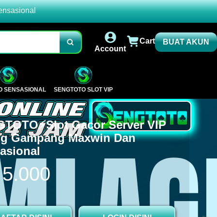
nsasional
Cart
BUAT AKUN
Account
O SENSASIONAL
SENGTOTO SLOT VIP
TOTO⚡Slot Gacor Server VIP
ng Gampang Maxwin Dan
asional
 5.000