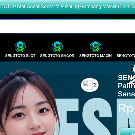
OTO⚡Slot Gacor Server VIP Paling Gampang Maxwin Dan Se
SENGTOTO SLOT
SENGTOTO GACOR
SENGTOTO MAXIN
SENGTOT
SENG
Pali
`2
Sens
Rp